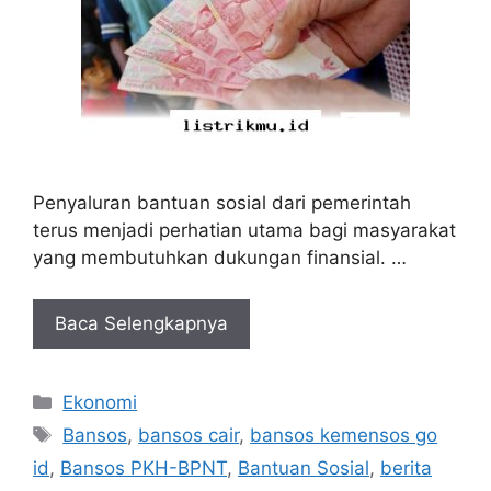
Penyaluran bantuan sosial dari pemerintah
terus menjadi perhatian utama bagi masyarakat
yang membutuhkan dukungan finansial. …
Baca Selengkapnya
Kategori
Ekonomi
Tag
Bansos
,
bansos cair
,
bansos kemensos go
id
,
Bansos PKH-BPNT
,
Bantuan Sosial
,
berita