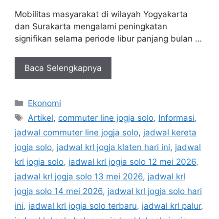
Mobilitas masyarakat di wilayah Yogyakarta
dan Surakarta mengalami peningkatan
signifikan selama periode libur panjang bulan …
Baca Selengkapnya
Kategori
Ekonomi
Tag
Artikel
,
commuter line jogja solo
,
Informasi
,
jadwal commuter line jogja solo
,
jadwal kereta
jogja solo
,
jadwal krl jogja klaten hari ini
,
jadwal
krl jogja solo
,
jadwal krl jogja solo 12 mei 2026
,
jadwal krl jogja solo 13 mei 2026
,
jadwal krl
jogja solo 14 mei 2026
,
jadwal krl jogja solo hari
ini
,
jadwal krl jogja solo terbaru
,
jadwal krl palur
,