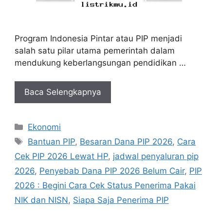
Program Indonesia Pintar atau PIP menjadi
salah satu pilar utama pemerintah dalam
mendukung keberlangsungan pendidikan …
Baca Selengkapnya
Kategori
Ekonomi
Tag
Bantuan PIP
,
Besaran Dana PIP 2026
,
Cara
Cek PIP 2026 Lewat HP
,
jadwal penyaluran pip
2026
,
Penyebab Dana PIP 2026 Belum Cair
,
PIP
2026 : Begini Cara Cek Status Penerima Pakai
NIK dan NISN
,
Siapa Saja Penerima PIP