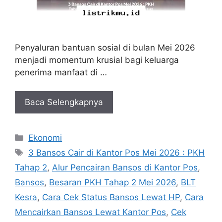
Penyaluran bantuan sosial di bulan Mei 2026
menjadi momentum krusial bagi keluarga
penerima manfaat di …
Baca Selengkapnya
Kategori
Ekonomi
Tag
3 Bansos Cair di Kantor Pos Mei 2026 : PKH
Tahap 2
,
Alur Pencairan Bansos di Kantor Pos
,
Bansos
,
Besaran PKH Tahap 2 Mei 2026
,
BLT
Kesra
,
Cara Cek Status Bansos Lewat HP
,
Cara
Mencairkan Bansos Lewat Kantor Pos
,
Cek