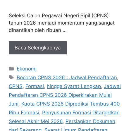
Seleksi Calon Pegawai Negeri Sipil (CPNS)
tahun 2026 menjadi momentum yang sangat
dinantikan oleh ribuan …
Baca Selengkapnya
Kategori
Ekonomi
Tag
Bocoran CPNS 2026 : Jadwal Pendaftaran
,
CPNS
,
Formasi
,
hingga Syarat Lengkap
,
Jadwal
Pendaftaran CPNS 2026 Diperkirakan Mulai
Juni
,
Kuota CPNS 2026 Diprediksi Tembus 400
Ribu Formasi
,
Penyusunan Formasi Ditargetkan
Selesai Akhir Mei 2026
,
Persiapkan Dokumen
dari Sekarang
,
Syarat Umum Pendaftaran