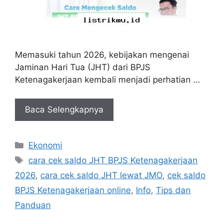
Memasuki tahun 2026, kebijakan mengenai
Jaminan Hari Tua (JHT) dari BPJS
Ketenagakerjaan kembali menjadi perhatian …
Baca Selengkapnya
Kategori
Ekonomi
Tag
cara cek saldo JHT BPJS Ketenagakerjaan
2026
,
cara cek saldo JHT lewat JMO
,
cek saldo
BPJS Ketenagakerjaan online
,
Info
,
Tips dan
Panduan