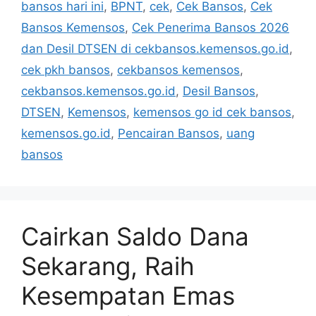
bansos hari ini
,
BPNT
,
cek
,
Cek Bansos
,
Cek
Bansos Kemensos
,
Cek Penerima Bansos 2026
dan Desil DTSEN di cekbansos.kemensos.go.id
,
cek pkh bansos
,
cekbansos kemensos
,
cekbansos.kemensos.go.id
,
Desil Bansos
,
DTSEN
,
Kemensos
,
kemensos go id cek bansos
,
kemensos.go.id
,
Pencairan Bansos
,
uang
bansos
Cairkan Saldo Dana
Sekarang, Raih
Kesempatan Emas