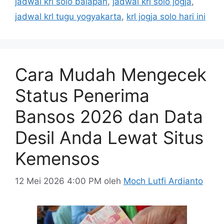
jadwal krl solo balapan
,
jadwal krl solo jogja
,
jadwal krl tugu yogyakarta
,
krl jogja solo hari ini
Cara Mudah Mengecek
Status Penerima
Bansos 2026 dan Data
Desil Anda Lewat Situs
Kemensos
12 Mei 2026 4:00 PM
oleh
Moch Lutfi Ardianto