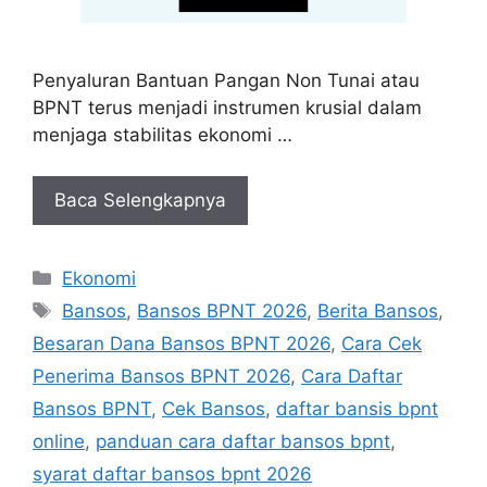
Penyaluran Bantuan Pangan Non Tunai atau
BPNT terus menjadi instrumen krusial dalam
menjaga stabilitas ekonomi …
Baca Selengkapnya
Kategori
Ekonomi
Tag
Bansos
,
Bansos BPNT 2026
,
Berita Bansos
,
Besaran Dana Bansos BPNT 2026
,
Cara Cek
Penerima Bansos BPNT 2026
,
Cara Daftar
Bansos BPNT
,
Cek Bansos
,
daftar bansis bpnt
online
,
panduan cara daftar bansos bpnt
,
syarat daftar bansos bpnt 2026