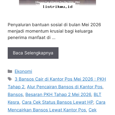
Penyaluran bantuan sosial di bulan Mei 2026
menjadi momentum krusial bagi keluarga
penerima manfaat di …
Baca Selengkapnya
Kategori
Ekonomi
Tag
3 Bansos Cair di Kantor Pos Mei 2026 : PKH
Tahap 2
,
Alur Pencairan Bansos di Kantor Pos
,
Bansos
,
Besaran PKH Tahap 2 Mei 2026
,
BLT
Kesra
,
Cara Cek Status Bansos Lewat HP
,
Cara
Mencairkan Bansos Lewat Kantor Pos
,
Cek