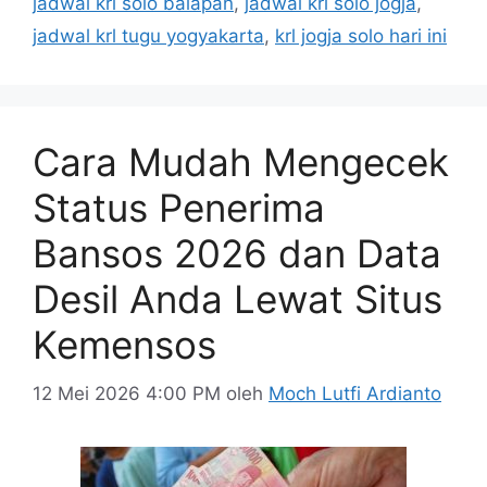
jadwal krl solo balapan
,
jadwal krl solo jogja
,
jadwal krl tugu yogyakarta
,
krl jogja solo hari ini
Cara Mudah Mengecek
Status Penerima
Bansos 2026 dan Data
Desil Anda Lewat Situs
Kemensos
12 Mei 2026 4:00 PM
oleh
Moch Lutfi Ardianto