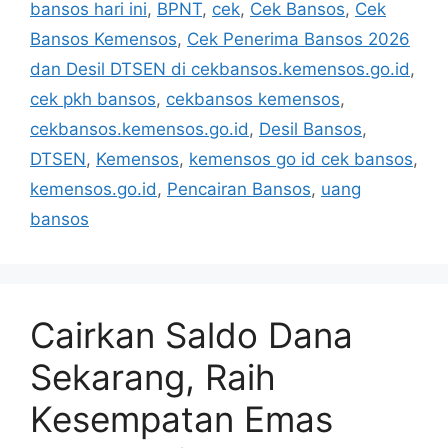
bansos hari ini
,
BPNT
,
cek
,
Cek Bansos
,
Cek
Bansos Kemensos
,
Cek Penerima Bansos 2026
dan Desil DTSEN di cekbansos.kemensos.go.id
,
cek pkh bansos
,
cekbansos kemensos
,
cekbansos.kemensos.go.id
,
Desil Bansos
,
DTSEN
,
Kemensos
,
kemensos go id cek bansos
,
kemensos.go.id
,
Pencairan Bansos
,
uang
bansos
Cairkan Saldo Dana
Sekarang, Raih
Kesempatan Emas