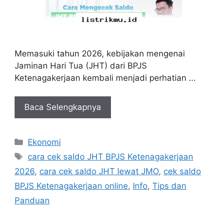
Memasuki tahun 2026, kebijakan mengenai
Jaminan Hari Tua (JHT) dari BPJS
Ketenagakerjaan kembali menjadi perhatian …
Baca Selengkapnya
Kategori
Ekonomi
Tag
cara cek saldo JHT BPJS Ketenagakerjaan
2026
,
cara cek saldo JHT lewat JMO
,
cek saldo
BPJS Ketenagakerjaan online
,
Info
,
Tips dan
Panduan