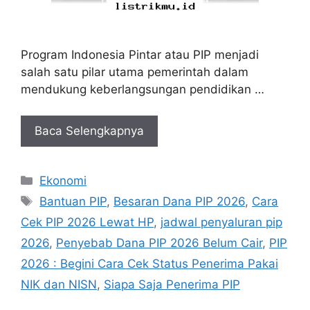
Program Indonesia Pintar atau PIP menjadi
salah satu pilar utama pemerintah dalam
mendukung keberlangsungan pendidikan …
Baca Selengkapnya
Kategori
Ekonomi
Tag
Bantuan PIP
,
Besaran Dana PIP 2026
,
Cara
Cek PIP 2026 Lewat HP
,
jadwal penyaluran pip
2026
,
Penyebab Dana PIP 2026 Belum Cair
,
PIP
2026 : Begini Cara Cek Status Penerima Pakai
NIK dan NISN
,
Siapa Saja Penerima PIP