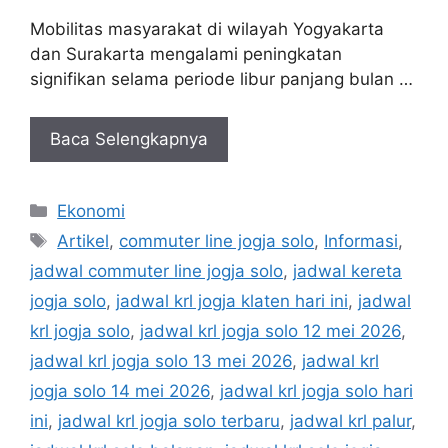
Mobilitas masyarakat di wilayah Yogyakarta
dan Surakarta mengalami peningkatan
signifikan selama periode libur panjang bulan …
Baca Selengkapnya
Kategori
Ekonomi
Tag
Artikel
,
commuter line jogja solo
,
Informasi
,
jadwal commuter line jogja solo
,
jadwal kereta
jogja solo
,
jadwal krl jogja klaten hari ini
,
jadwal
krl jogja solo
,
jadwal krl jogja solo 12 mei 2026
,
jadwal krl jogja solo 13 mei 2026
,
jadwal krl
jogja solo 14 mei 2026
,
jadwal krl jogja solo hari
ini
,
jadwal krl jogja solo terbaru
,
jadwal krl palur
,