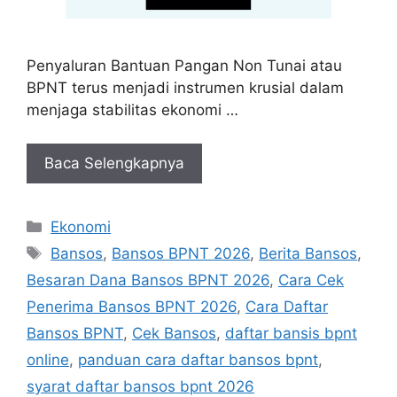
Penyaluran Bantuan Pangan Non Tunai atau
BPNT terus menjadi instrumen krusial dalam
menjaga stabilitas ekonomi …
Baca Selengkapnya
Kategori
Ekonomi
Tag
Bansos
,
Bansos BPNT 2026
,
Berita Bansos
,
Besaran Dana Bansos BPNT 2026
,
Cara Cek
Penerima Bansos BPNT 2026
,
Cara Daftar
Bansos BPNT
,
Cek Bansos
,
daftar bansis bpnt
online
,
panduan cara daftar bansos bpnt
,
syarat daftar bansos bpnt 2026