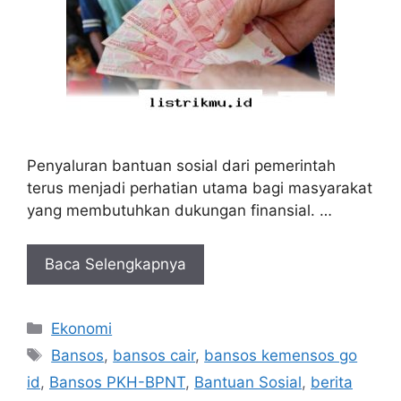
Penyaluran bantuan sosial dari pemerintah
terus menjadi perhatian utama bagi masyarakat
yang membutuhkan dukungan finansial. …
Baca Selengkapnya
Kategori
Ekonomi
Tag
Bansos
,
bansos cair
,
bansos kemensos go
id
,
Bansos PKH-BPNT
,
Bantuan Sosial
,
berita