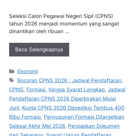
Seleksi Calon Pegawai Negeri Sipil (CPNS)
tahun 2026 menjadi momentum yang sangat
dinantikan oleh ribuan …
Baca Selengkapnya
Kategori
Ekonomi
Tag
Bocoran CPNS 2026 : Jadwal Pendaftaran
,
CPNS
,
Formasi
,
hingga Syarat Lengkap
,
Jadwal
Pendaftaran CPNS 2026 Diperkirakan Mulai
Juni
,
Kuota CPNS 2026 Diprediksi Tembus 400
Ribu Formasi
,
Penyusunan Formasi Ditargetkan
Selesai Akhir Mei 2026
,
Persiapkan Dokumen
dari Sekarang
,
Syarat Umum Pendaftaran