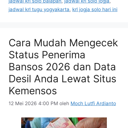
jadwal krl solo balapan
,
jadwal krl solo jogja
,
jadwal krl tugu yogyakarta
,
krl jogja solo hari ini
Cara Mudah Mengecek
Status Penerima
Bansos 2026 dan Data
Desil Anda Lewat Situs
Kemensos
12 Mei 2026 4:00 PM
oleh
Moch Lutfi Ardianto