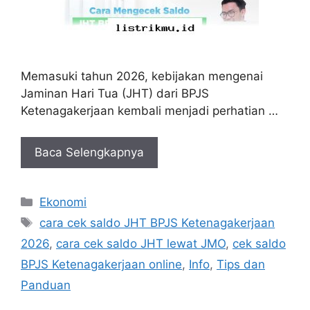
Memasuki tahun 2026, kebijakan mengenai
Jaminan Hari Tua (JHT) dari BPJS
Ketenagakerjaan kembali menjadi perhatian …
Baca Selengkapnya
Kategori
Ekonomi
Tag
cara cek saldo JHT BPJS Ketenagakerjaan
2026
,
cara cek saldo JHT lewat JMO
,
cek saldo
BPJS Ketenagakerjaan online
,
Info
,
Tips dan
Panduan