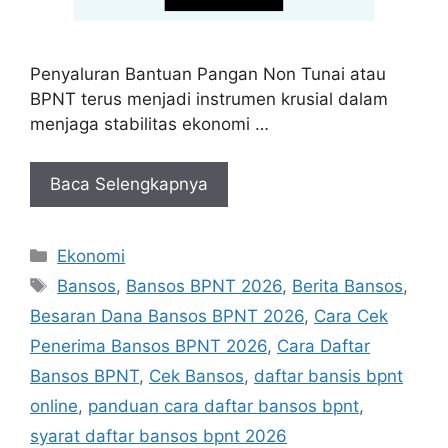
Penyaluran Bantuan Pangan Non Tunai atau
BPNT terus menjadi instrumen krusial dalam
menjaga stabilitas ekonomi …
Baca Selengkapnya
Kategori
Ekonomi
Tag
Bansos
,
Bansos BPNT 2026
,
Berita Bansos
,
Besaran Dana Bansos BPNT 2026
,
Cara Cek
Penerima Bansos BPNT 2026
,
Cara Daftar
Bansos BPNT
,
Cek Bansos
,
daftar bansis bpnt
online
,
panduan cara daftar bansos bpnt
,
syarat daftar bansos bpnt 2026