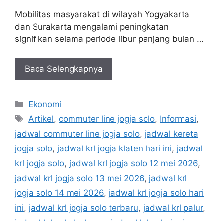
Mobilitas masyarakat di wilayah Yogyakarta
dan Surakarta mengalami peningkatan
signifikan selama periode libur panjang bulan …
Baca Selengkapnya
Kategori
Ekonomi
Tag
Artikel
,
commuter line jogja solo
,
Informasi
,
jadwal commuter line jogja solo
,
jadwal kereta
jogja solo
,
jadwal krl jogja klaten hari ini
,
jadwal
krl jogja solo
,
jadwal krl jogja solo 12 mei 2026
,
jadwal krl jogja solo 13 mei 2026
,
jadwal krl
jogja solo 14 mei 2026
,
jadwal krl jogja solo hari
ini
,
jadwal krl jogja solo terbaru
,
jadwal krl palur
,