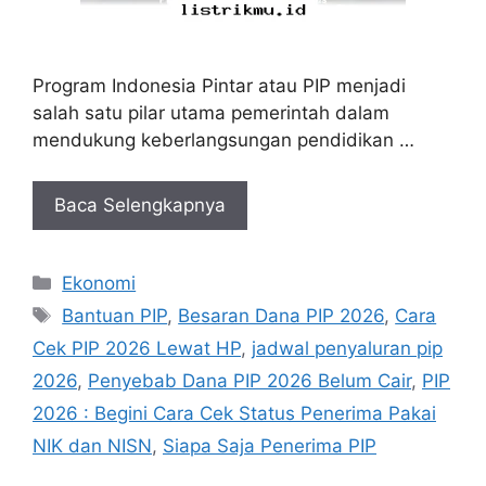
Program Indonesia Pintar atau PIP menjadi
salah satu pilar utama pemerintah dalam
mendukung keberlangsungan pendidikan …
Baca Selengkapnya
Kategori
Ekonomi
Tag
Bantuan PIP
,
Besaran Dana PIP 2026
,
Cara
Cek PIP 2026 Lewat HP
,
jadwal penyaluran pip
2026
,
Penyebab Dana PIP 2026 Belum Cair
,
PIP
2026 : Begini Cara Cek Status Penerima Pakai
NIK dan NISN
,
Siapa Saja Penerima PIP