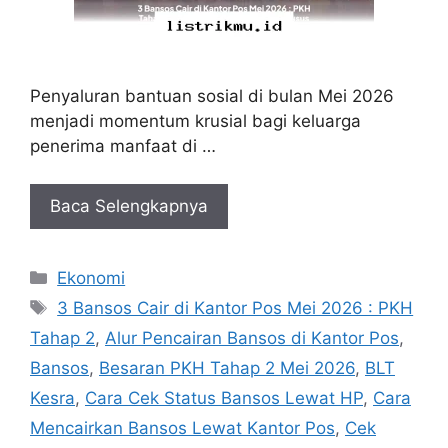
Penyaluran bantuan sosial di bulan Mei 2026
menjadi momentum krusial bagi keluarga
penerima manfaat di …
Baca Selengkapnya
Kategori
Ekonomi
Tag
3 Bansos Cair di Kantor Pos Mei 2026 : PKH
Tahap 2
,
Alur Pencairan Bansos di Kantor Pos
,
Bansos
,
Besaran PKH Tahap 2 Mei 2026
,
BLT
Kesra
,
Cara Cek Status Bansos Lewat HP
,
Cara
Mencairkan Bansos Lewat Kantor Pos
,
Cek