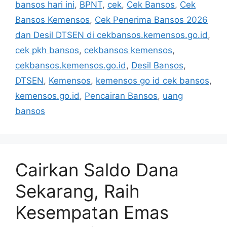
bansos hari ini
,
BPNT
,
cek
,
Cek Bansos
,
Cek
Bansos Kemensos
,
Cek Penerima Bansos 2026
dan Desil DTSEN di cekbansos.kemensos.go.id
,
cek pkh bansos
,
cekbansos kemensos
,
cekbansos.kemensos.go.id
,
Desil Bansos
,
DTSEN
,
Kemensos
,
kemensos go id cek bansos
,
kemensos.go.id
,
Pencairan Bansos
,
uang
bansos
Cairkan Saldo Dana
Sekarang, Raih
Kesempatan Emas