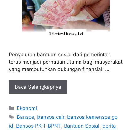
Penyaluran bantuan sosial dari pemerintah
terus menjadi perhatian utama bagi masyarakat
yang membutuhkan dukungan finansial. …
Baca Selengkapnya
Kategori
Ekonomi
Tag
Bansos
,
bansos cair
,
bansos kemensos go
id
,
Bansos PKH-BPNT
,
Bantuan Sosial
,
berita